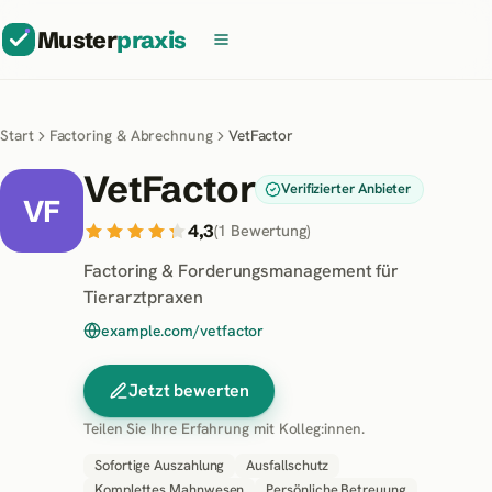
Muster
praxis
Start
Factoring & Abrechnung
VetFactor
VetFactor
Verifizierter Anbieter
VF
4,3
(
1
Bewertung
)
Factoring & Forderungsmanagement für
Tierarztpraxen
example.com/vetfactor
Jetzt bewerten
Teilen Sie Ihre Erfahrung mit Kolleg:innen.
Sofortige Auszahlung
Ausfallschutz
Komplettes Mahnwesen
Persönliche Betreuung