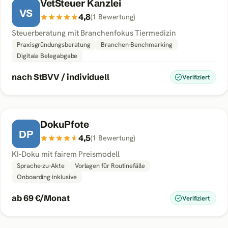
VetSteuer Kanzlei
VS
4,8
(
1
Bewertung
)
Steuerberatung mit Branchenfokus Tiermedizin
Praxisgründungsberatung
Branchen-Benchmarking
Digitale Belegabgabe
nach StBVV / individuell
Verifiziert
DokuPfote
DP
4,5
(
1
Bewertung
)
KI-Doku mit fairem Preismodell
Sprache-zu-Akte
Vorlagen für Routinefälle
Onboarding inklusive
ab 69 €/Monat
Verifiziert