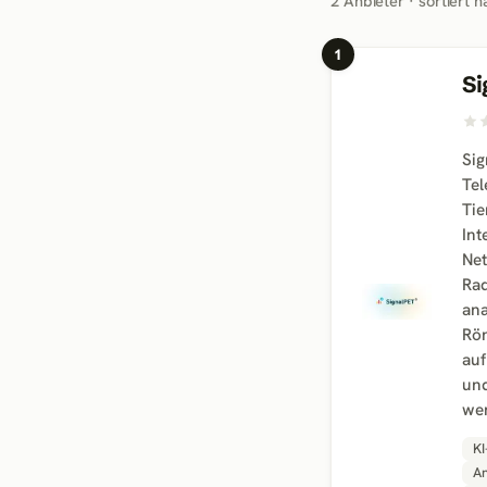
2
Anbieter · sortiert 
1
Si
Sig
Tel
Tie
Int
Net
Rad
ana
Rö
auf
und
wen
KI
An