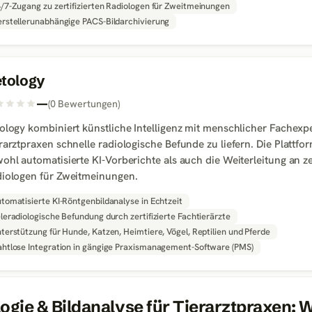
/7-Zugang zu zertifizierten Radiologen für Zweitmeinungen
rstellerunabhängige PACS-Bildarchivierung
tology
—
(
0
Bewertungen
)
ology kombiniert künstliche Intelligenz mit menschlicher Fachexp
rarztpraxen schnelle radiologische Befunde zu liefern. Die Plattfor
ohl automatisierte KI-Vorberichte als auch die Weiterleitung an zer
iologen für Zweitmeinungen.
tomatisierte KI-Röntgenbildanalyse in Echtzeit
leradiologische Befundung durch zertifizierte Fachtierärzte
terstützung für Hunde, Katzen, Heimtiere, Vögel, Reptilien und Pferde
htlose Integration in gängige Praxismanagement-Software (PMS)
logie & Bildanalyse
für Tierarztpraxen: