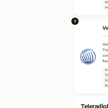
24
He
2
Ve
Vet
Tie
sow
Rad
Au
Te
Un
Na
Teleradio