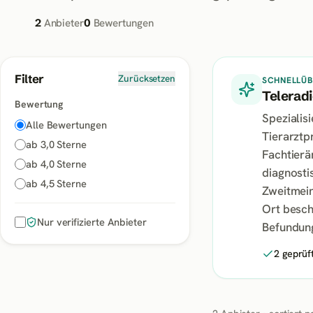
2
Anbieter
0
Bewertungen
Filter
Zurücksetzen
SCHNELLÜB
Teleradi
Bewertung
Spezialis
Alle Bewertungen
Tierarztp
ab 3,0 Sterne
Fachtierä
ab 4,0 Sterne
diagnosti
ab 4,5 Sterne
Zweitmein
Ort besch
Nur verifizierte Anbieter
Befundung
2 geprüf