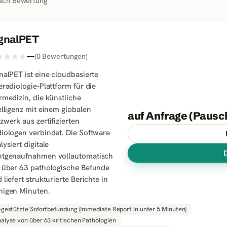
nach
Bewertung
gnalPET
—
(
0
Bewertungen
)
nalPET ist eine cloudbasierte
eradiologie-Plattform für die
rmedizin, die künstliche
elligenz mit einem globalen
auf Anfrage (Pausc
zwerk aus zertifizierten
iologen verbindet. Die Software
lysiert digitale
ntgenaufnahmen vollautomatisch
 über 63 pathologische Befunde
 liefert strukturierte Berichte in
igen Minuten.
-gestützte Sofortbefundung (Immediate Report in unter 5 Minuten)
alyse von über 63 kritischen Pathologien