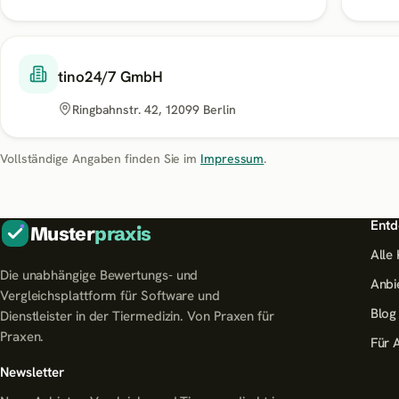
tino24/7 GmbH
Ringbahnstr. 42, 12099 Berlin
Vollständige Angaben finden Sie im
Impressum
.
Entd
Muster
praxis
Alle
Die unabhängige Bewertungs- und
Anbi
Vergleichsplattform für Software und
Blog
Dienstleister in der Tiermedizin. Von Praxen für
Praxen.
Für 
Newsletter