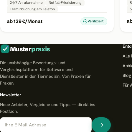
24/7 Anrufannahme
Notfall-Priorisierung
R
Terminbuchung am Telefon
S
ab
ab 129 €/Monat
Verifiziert
Entd
Muster
praxis
Alle
Die unabhängige Bewertungs- und
Anbi
Vergleichsplattform für Software und
Blog
Dienstleister in der Tiermedizin. Von Praxen für
Praxen.
Für 
Newsletter
Neue Anbieter, Vergleiche und Tipps — direkt ins
Postfach.