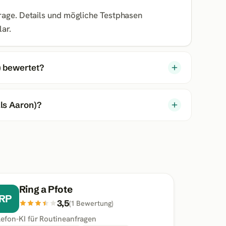
rage. Details und mögliche Testphasen
ar.
) bewertet?
ls Aaron)?
Ring a Pfote
RP
3,5
(
1
Bewertung
)
lefon-KI für Routineanfragen