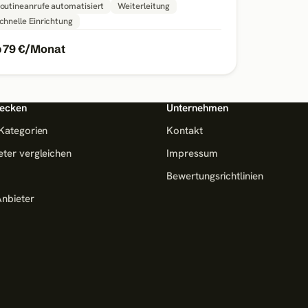
outineanrufe automatisiert
Weiterleitung
chnelle Einrichtung
 79 €/Monat
ecken
Unternehmen
 Kategorien
Kontakt
eter vergleichen
Impressum
Bewertungsrichtlinien
Anbieter