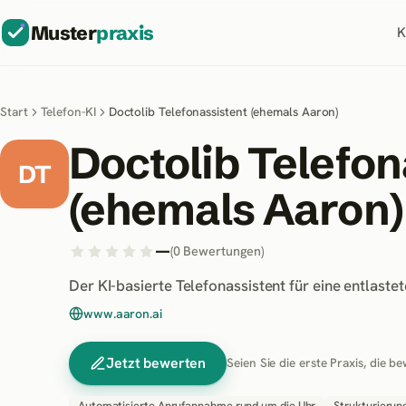
Muster
praxis
K
Start
Telefon-KI
Doctolib Telefonassistent (ehemals Aaron)
Doctolib Telefon
DT
(ehemals Aaron)
—
(
0
Bewertungen
)
Der KI-basierte Telefonassistent für eine entlas
www.aaron.ai
Jetzt bewerten
Seien Sie die erste Praxis, die be
Automatisierte Anrufannahme rund um die Uhr
Strukturierun