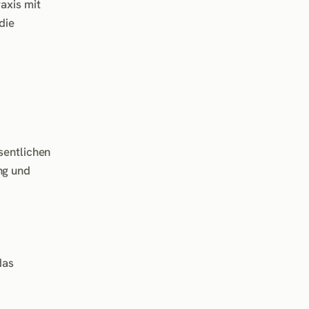
axis mit
die
sentlichen
ng und
das