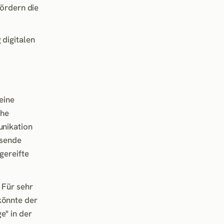
ördern die
 digitalen
eine
ohe
unikation
ssende
gereifte
 Für sehr
könnte der
e" in der