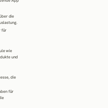
änzende App
über die
uslastung.
 für
ule wie
odukte und
esse, die
aben für
die