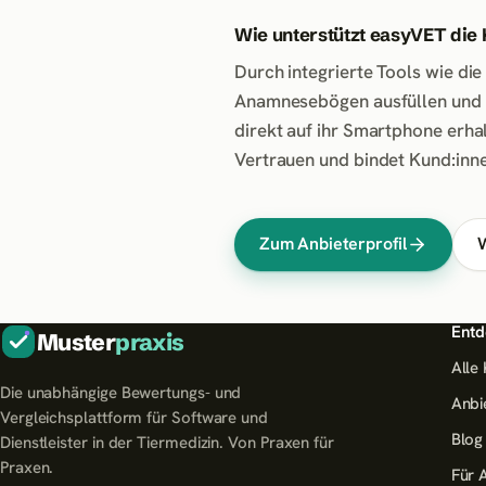
Wie unterstützt easyVET di
Durch integrierte Tools wie di
Anamnesebögen ausfüllen und 
direkt auf ihr Smartphone erha
Vertrauen und bindet Kund:innen
Zum Anbieterprofil
W
Entd
Muster
praxis
Alle
Die unabhängige Bewertungs- und
Anbi
Vergleichsplattform für Software und
Blog
Dienstleister in der Tiermedizin. Von Praxen für
Praxen.
Für 