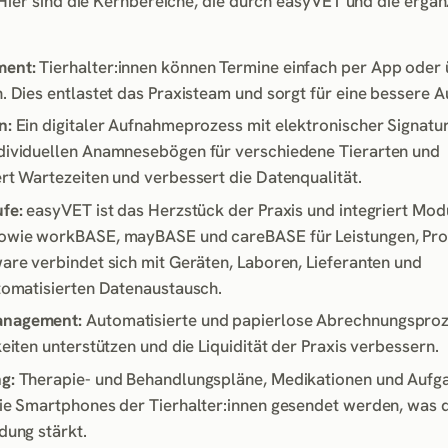
Hier sind die Kernbereiche, die durch easyVET und die erg
ment:
Tierhalter:innen können Termine einfach per App oder 
 Dies entlastet das Praxisteam und sorgt für eine bessere A
n:
Ein digitaler Aufnahmeprozess mit elektronischer Signatur
dividuellen Anamnesebögen für verschiedene Tierarten und
rt Wartezeiten und verbessert die Datenqualität.
fe:
easyVET ist das Herzstück der Praxis und integriert Mod
sowie workBASE, mayBASE und careBASE für Leistungen, Pr
are verbindet sich mit Geräten, Laboren, Lieferanten und
tomatisierten Datenaustausch.
anagement:
Automatisierte und papierlose Abrechnungsproz
eiten unterstützen und die Liquidität der Praxis verbessern.
g:
Therapie- und Behandlungspläne, Medikationen und Aufg
ie Smartphones der Tierhalter:innen gesendet werden, was 
dung stärkt.