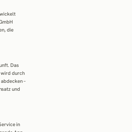
wickelt
Z GmbH
en, die
unft. Das
 wird durch
g abdecken –
nsatz und
Service in