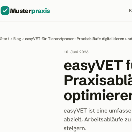
Muster
praxis
K
Start
Blog
easyVET für Tierarztpraxen: Praxisabläufe digitalisieren un
10. Juni 2026
easyVET f
Praxisablä
optimiere
easyVET ist eine umfasse
abzielt, Arbeitsabläufe z
steigern.