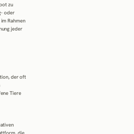
bot zu
g- oder
r im Rahmen
nung jeder
ion, der oft
n
fene Tiere
ativen
ttform, die