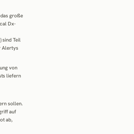
 das große
cal Dx-
 sind Teil
r Alertys
nung von
ts liefern
rn sollen.
iff auf
ot ab,