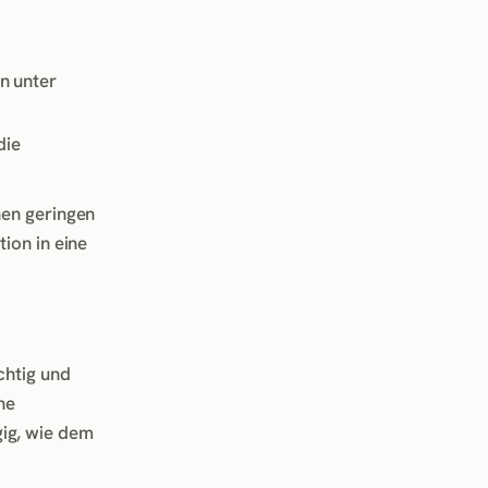
n unter
die
nen geringen
ion in eine
chtig und
ne
ig, wie dem