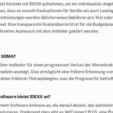
irekt Kontakt mit IDEXX aufnehmen, um ein individuelles Ange
hen, dass es sowohl Kaufoptionen für Geräte als auch Leasin
enstleistungen werden üblicherweise Gebühren pro Test ode
t. Eine transparente Kostenübersicht ist für die Budgetpla
m direkten Austausch mit dem Anbieter geklärt werden.
XX SDMA?
her Indikator für einen progressiven Verlust der Nierenfunkt
atinin ansteigt. Dies ermöglicht eine frühere Erkennung vo
einen früheren Therapiebeginn, was die Prognose für betrof
ftware bietet IDEXX an?
ent-Software Animana an, die darauf abzielt, den administr
eduzieren. Ergänzend dazu gibt es VetConnect PLUS, eine Pla