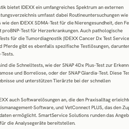
tik bietet IDEXX ein umfangreiches Spektrum an externen
istungsverzeichnis umfasst dabei Routineuntersuchungen wie
ts wie den IDEXX SDMA-Test für die Nierengesundheit, den Fe
t proBNP-Test für Herzerkrankungen. Auch pathologische
ests für die Tumordiagnostik (IDEXX Cancer Dx Test Service)
 Pferde gibt es ebenfalls spezifische Testlösungen, darunte
-Tests.
 sind die Schnelltests, wie der SNAP 4Dx Plus-Test zur Erken
mose und Borreliose, oder der SNAP Giardia-Test. Diese Tes
bnisse und unterstützen Tierärzte bei der schnellen
EXX auch Softwarelösungen an, die den Praxisalltag erleichte
xismanagement-Software, und VetConnect PLUS, das den Zugr
daten ermöglicht. SmartService Solutions runden das Angeb
für die Analysegeräte bereitstellen.