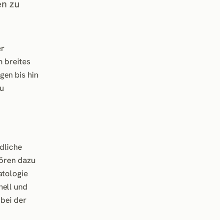
en zu
er
n breites
gen bis hin
u
dliche
hören dazu
atologie
nell und
 bei der