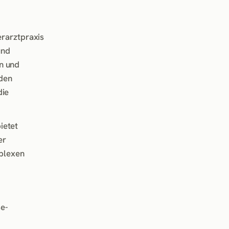
erarztpraxis
und
n und
 den
die
ietet
er
mplexen
se-